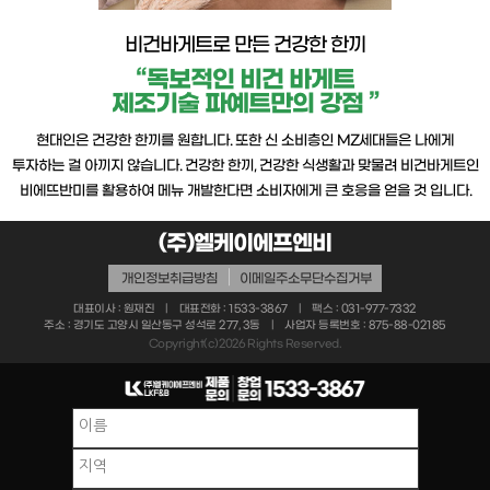
비건바게트로 만든 건강한 한끼
“독보적인 비건 바게트
제조기술 파예트만의 강점 ”
현대인은 건강한 한끼를 원합니다. 또한 신 소비층인 MZ세대들은 나에게
투자하는 걸 아끼지 않습니다. 건강한 한끼, 건강한 식생활과 맞물려 비건바게트인
비에뜨반미를 활용하여 메뉴 개발한다면 소비자에게 큰 호응을 얻을 것 입니다.
(주)엘케이에프엔비
│
개인정보취급방침
이메일주소무단수집거부
대표이사 : 원재진 | 대표전화 : 1533-3867 | 팩스 : 031-977-7332
주소 : 경기도 고양시 일산동구 성석로 277, 3동 | 사업자 등록번호 : 875-88-02185
Copyright(c)
2026
Rights Reserved.