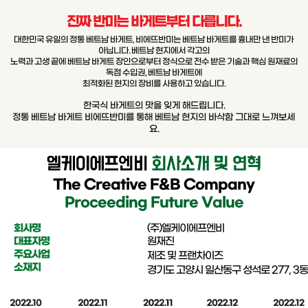
진짜 반미는 바게트부터 다릅니다.
대한민국 유일의 정통 베트남 바게트, 비에뜨반미는 베트남 바게트를 흉내만 낸 반미가
아닙니다. 베트남 현지에서 각고의
노력과 고생 끝에 베트남 바게트 장인으로부터 정식으로 전수 받은 기술과 핵심 원재료의
독점 수입권, 베트남 바게트에
최적화된 현지의 장비를 사용하고 있습니다.
한국식 바게트의 맛을 잊게 해드립니다.
정통 베트남 바게트 비에뜨반미를 통해 베트남 현지의 바삭함 그대로 느껴보세
요.
The Creative F&B Company
Proceeding Future Value
회사명
(주)엘케이에프엔비
대표자명
원재진
주요사업
제조 및 프랜차이즈
소재지
경기도 고양시 일산동구 성석로 277, 3동